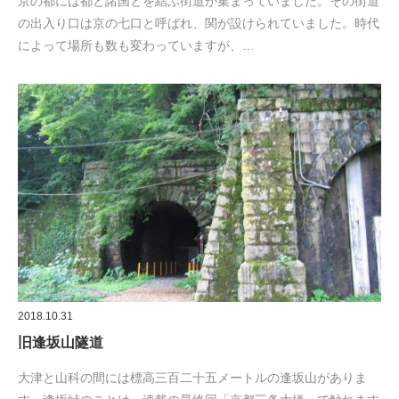
京の都には都と諸国とを結ぶ街道が集まっていました。その街道
の出入り口は京の七口と呼ばれ、関が設けられていました。時代
によって場所も数も変わっていますが、…
2018.10.31
旧逢坂山隧道
大津と山科の間には標高三百二十五メートルの逢坂山がありま