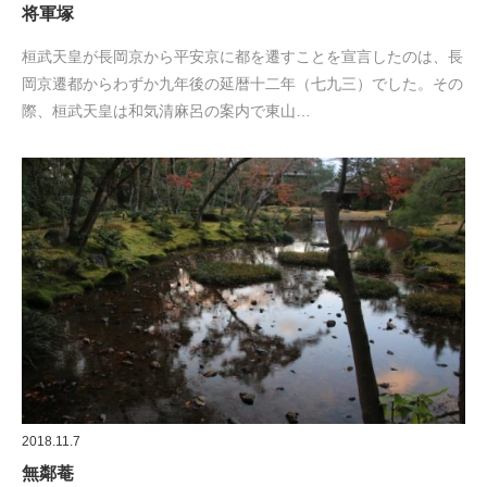
将軍塚
桓武天皇が長岡京から平安京に都を遷すことを宣言したのは、長
岡京遷都からわずか九年後の延暦十二年（七九三）でした。その
際、桓武天皇は和気清麻呂の案内で東山…
2018.11.7
無鄰菴