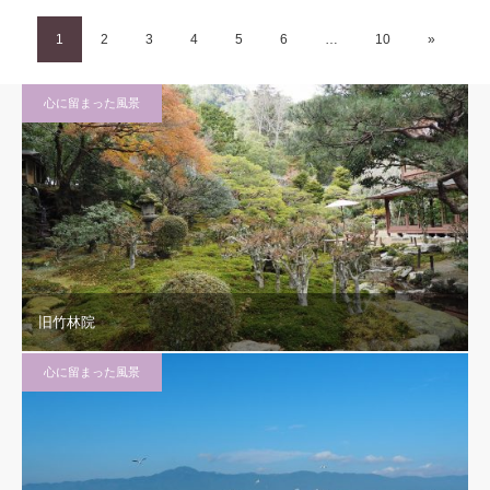
1
2
3
4
5
6
…
10
»
心に留まった風景
旧竹林院
心に留まった風景