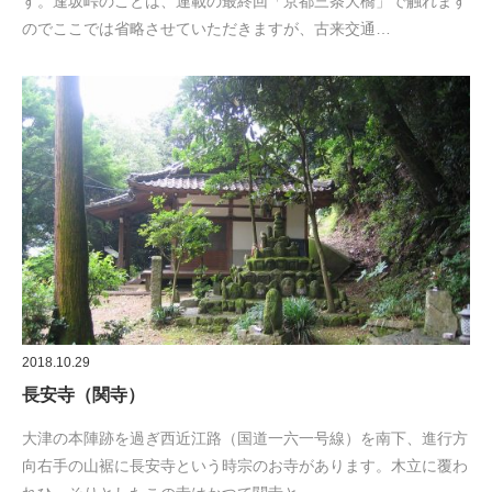
す。逢坂峠のことは、連載の最終回「京都三条大橋」で触れます
のでここでは省略させていただきますが、古来交通…
2018.10.29
長安寺（関寺）
大津の本陣跡を過ぎ西近江路（国道一六一号線）を南下、進行方
向右手の山裾に長安寺という時宗のお寺があります。木立に覆わ