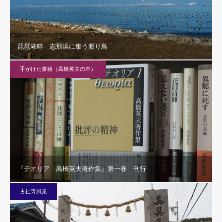
琵琶湖畔 志那浜に集う渡り鳥
手がけた書籍（高橋英夫の本）
『テオリア 高橋英夫著作集』第一巻 刊行
古社寺風景