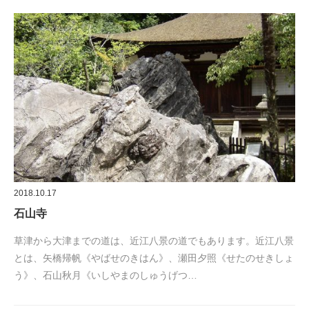
2018.10.17
石山寺
草津から大津までの道は、近江八景の道でもあります。近江八景
とは、矢橋帰帆《やばせのきはん》、瀬田夕照《せたのせきしょ
う》、石山秋月《いしやまのしゅうげつ…