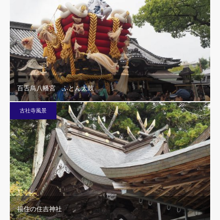
百舌鳥八幡宮 ふとん太鼓
古社寺風景
福住の住吉神社