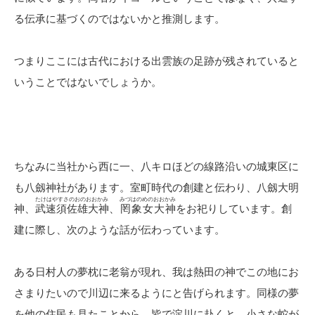
る伝承に基づくのではないかと推測します。
つまりここには古代における出雲族の足跡が残されていると
いうことではないでしょうか。
ちなみに当社から西に一、八キロほどの線路沿いの城東区に
も八劔神社があります。室町時代の創建と伝わり、八劔大明
たけはやすさのおのおおかみ
みづはのめのおおかみ
神、
武速須佐雄大神
、
罔象女大神
をお祀りしています。創
建に際し、次のような話が伝わっています。
ある日村人の夢枕に老翁が現れ、我は熱田の神でこの地にお
さまりたいので川辺に来るようにと告げられます。同様の夢
を他の住民も見たことから、皆で淀川に赴くと、小さな蛇が