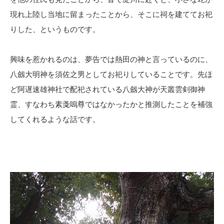
現れ上陸し当地に留まったことから、そこに祠を建ててお祀
りした、というものです。
興味を惹かれるのは、夢告では熱田の神と言っているのに、
八劔大明神を須佐之男としてお祀りしていることです。先ほ
ど阿遅速雄神社で配祀されている八劔大神が天叢雲剣御神
霊、すなわち素戔嗚尊ではなかったかと推測したことを補強
してくれるような話です。