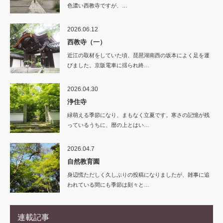
色濃い西教寺ですが、…
2026.06.12
西教寺（一）
近江の取材をしていた頃、琵琶湖南西の坂本によく足を運
びました。京阪電車に揺られ終…
2026.04.30
浄住寺
緑萌える季節になり、まもなく立夏です。寒さの記憶が残
っているうちに、暦の上とはい…
2026.04.7
自然教育園
身辺慌ただしく久しぶりの投稿になりましたが、雑事に追
われている間にも季節は刻々と…
連載記事