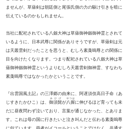
ませんが、草薙剣は朝廷側と尾張氏側の力の駆け引きを暗に
伝えているのかもしれません。
当社に配祀されている八劔大神は草薙御神劔御神霊とされて
いるように、日本武尊に関係がありそうですが、草薙剣は元
は天叢雲剣だったことを思うと、むしろ素戔嗚尊との関係に
目を向けたくなります。つまり配祀されている八劔大神は草
薙御神劔御神霊というよりむしろ天叢雲剣御神霊、すなわち
素戔嗚尊ではなかったかということです。
『出雲国風土記』の三澤郷の由来に、阿遅須伎高日子命（あ
みひげ
やつは
じすきたかひこ）は、
御須髭
が
八握
に伸びるほど育っても未
だに昼夜問わず泣いており、言葉が通じなかった、とありま
す。これは母の国に行きたいと泣き叫んだと伝わる素戔嗚尊
に似ています。両者がイコールということではなく、共通す