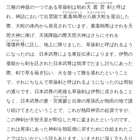
あめのむらくものつるぎ
三種の神器の一つである草薙剣は初め
天叢雲剣
と呼ば
すさのおのみこと
やまたのおろち
れ、神話において出雲国で
素戔嗚尊
が
八岐大蛇
を退治した
際、大蛇の体内から発見されています。素戔嗚尊はそれを天
照大神に捧げ、天孫降臨の際天照大神はさらにそれを
ににぎのみこと
瓊瓊杵尊
に託し、地上に降りました。草薙剣と呼ばれるよう
になったのは、日本武尊による東征伝承によります。伊勢の
倭姫から剣を託された日本武尊は焼津でだまし討ちにあった
際、剣で草を薙ぎ払い、火を放って難を逃れたということ
で、それにちなんで草薙剣と呼ばれるようになったのは周知
の通りです。日本武尊の死後も草薙剣は伊勢に戻されること
みやづひめ
なく、日本武尊の妻・
宮簀媛
と出身の尾張氏が熱田の地で護
り続けてきたということで、これが熱田神宮の起源ですが、
この神剣が天智天皇が即位した年に盗まれたというのです。
これは尾張にあった神剣を朝廷側に戻すために仕組まれたこ
とではないかという説もあります。いまそれに深く立ち入り