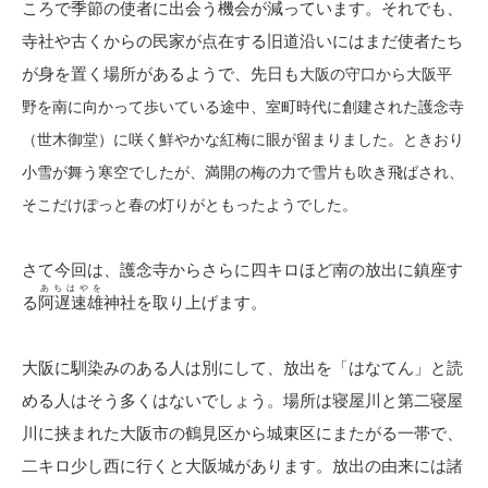
ころで季節の使者に出会う機会が減っています。それでも、
寺社や古くからの民家が点在する旧道沿いにはまだ使者たち
が身を置く場所があるようで、先日も
大阪の守口から大阪平
野を南に向かって歩いている途中、
室町時代に創建された
護念寺
（世木御堂）に咲く
鮮やかな紅梅に眼が留まりました。ときおり
小雪が舞う寒空でしたが、満開の梅の力で雪片も吹き飛ばされ、
そこだけぽっと春の灯りがともったようでした。
さて今回は、護念寺からさらに四キロほど南の放出に鎮座す
あちはやを
る
阿遅速雄
神社を取り上げます。
大阪に馴染みのある人は別にして、放出を「はなてん」と読
める人はそう多くはないでしょう。場所は寝屋川と第二寝屋
川に挟まれた大阪市の鶴見区から城東区にまたがる一帯で、
二キロ少し西に行くと大阪城があります。放出の由来には諸