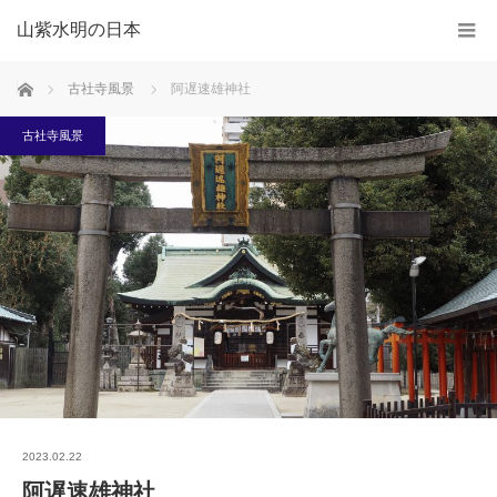
山紫水明の日本
ホーム
古社寺風景
阿遅速雄神社
古社寺風景
2023.02.22
阿遅速雄神社