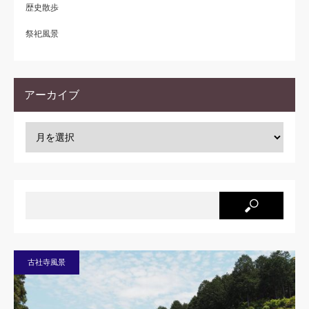
歴史散歩
祭祀風景
アーカイブ
古社寺風景