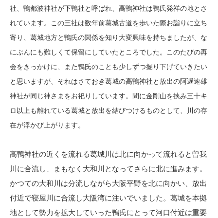
社、鴨都波神社が下鴨社と呼ばれ、高鴨神社は鴨氏発祥の地とさ
れています。この三社は数年前葛城古道を歩いた際お詣りに立ち
寄り、葛城地方と鴨氏の関係を知り大変興味を持ちましたが、な
にぶんにも難しくて保留にしていたところでした。このたびの再
会をきっかけに、また鴨氏のことも少しずつ掘り下げていきたい
と思いますが、それはさておき
葛城の高鴨神社と放出の
阿遅速雄
神社が同じ神さまをお祀りしています。間に金剛山を挟み三十キ
ロ以上も離れている葛城と放出を結びつけるものとして、川の存
在が浮かび上がります。
高鴨神社の近くを流れる葛城川は北に向かって流れると曽我
川に合流し、まもなく大和川となってさらに北に進みます。
かつての大和川は分流しながら大阪平野を北に向かい、放出
付近で寝屋川に合流し大阪湾に注いでいました。葛城を本拠
地として勢力を拡大していった鴨氏にとって河口付近は重要