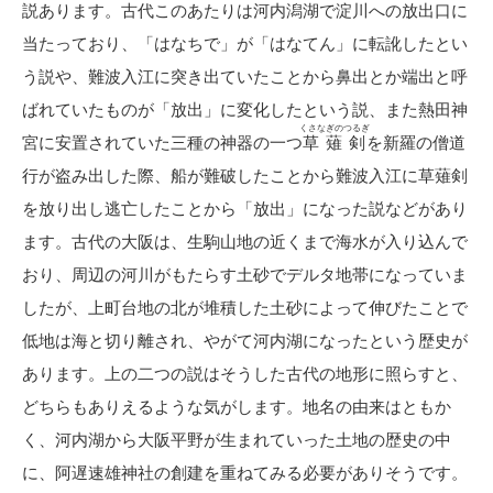
説あります。古代このあたりは河内潟湖で淀川への放出口に
当たっており、「はなちで」が「はなてん」に転訛したとい
う説や、難波入江に突き出ていたことから鼻出とか端出と呼
ばれていたものが「放出」に変化したという説、また熱田神
くさなぎのつるぎ
宮に安置されていた三種の神器の一つ
草薙剣
を新羅の僧道
行が盗み出した際、船が難破したことから難波入江に草薙剣
を放り出し逃亡したことから「放出」になった説などがあり
ます。古代の大阪は、生駒山地の近くまで海水が入り込んで
おり、周辺の河川がもたらす土砂でデルタ地帯になっていま
したが、上町台地の北が堆積した土砂によって伸びたことで
低地は海と切り離され、やがて河内湖になったという歴史が
あります。上の二つの説はそうした古代の地形に照らすと、
どちらもありえるような気がします。地名の由来はともか
く、河内湖から大阪平野が生まれていった土地の歴史の中
に、阿遅速雄神社の創建を重ねてみる必要がありそうです。