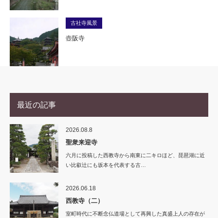
古社寺風景
壺阪寺
最近の記事
2026.08.8
聖衆来迎寺
六月に投稿した西教寺から南東に二キロほど、琵琶湖に近
い比叡辻にも坂本を代表する古…
2026.06.18
西教寺（二）
室町時代に不断念仏道場として再興した真盛上人の存在が