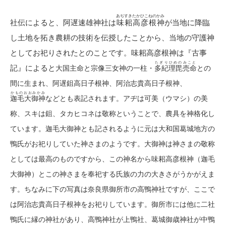
あぢすきたかひこねのかみ
社伝によると、阿遅速雄神社は
味耜高彦根神
が当地に降臨
し土地を拓き農耕の技術を伝授したことから、当地の守護神
としてお祀りされたとのことです。味耜高彦根神は『古事
たぎりひめのみこと
記』によると
大国主命と宗像三女神の一柱・
多紀理毘売命
との
間に生まれ、
阿遅鉏高日子根神、阿治志貴高日子根神、
かものおおみかみ
迦毛大御神
などとも表記されます。アヂは可美（ウマシ）の美
称、スキは鉏、タカヒコネは敬称ということで、農具を神格化し
ています。迦毛大御神とも記されるように元は大和国葛城地方の
鴨氏がお祀りしていた神さまのようです。大御神は神さまの敬称
としては最高のものですから、この神名から味耜高彦根神（迦毛
大御神）とこの神さまを奉祀する氏族の力の大きさがうかがえま
す。ちなみに下の写真は奈良県御所市の高鴨神社ですが、ここで
は
阿治志貴高日子根神をお祀りしています。御所市には他に二社
鴨氏に縁の神社があり、高鴨神社が上鴨社、葛城御歳神社が中鴨