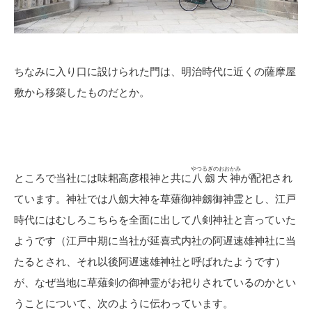
ちなみに入り口に設けられた門は、明治時代に近くの薩摩屋
敷から移築したものだとか。
やつるぎのおおかみ
ところで当社には味耜高彦根神と共に
八劔大神
が配祀され
ています。神社では八劔大神を草薙御神劔御神霊とし、江戸
時代にはむしろこちらを全面に出して八剣神社と言っていた
ようです（江戸中期に当社が延喜式内社の阿遅速雄神社に当
たるとされ、それ以後阿遅速雄神社と呼ばれたようです）
が、なぜ当地に草薙剣の御神霊がお祀りされているのかとい
うことについて、次のように伝わっています。