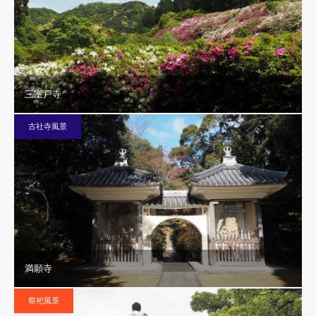
三室戸寺
古社寺風景
満願寺
祭祀風景