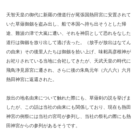
天智天皇の御代に新羅の僧道行が尾張国熱田宮に安置されて
いた草薙御劔を盗み出し、船で本国へ持ち出そうとした帰
途、難波の津で大嵐に遭い、それを神罰として恐れをなした
道行は御劔を放り出して逃げ去った。（放手が放出はなてん
の由来）その後里人たちは御劔を拾い上げ、味耜高彦根神が
お祀りされている当地に合祀してきたが、天武天皇の時代に
飛鳥浄見原宮に遷され、さらに後の朱鳥元年（六八六）六月
熱田神宮に返還された。
放出の地名由来について触れた際にも、草薙剣の説を挙げま
したが、この話は当社の由来にも関係しており、現在も熱田
神宮の例祭には当社の宮司が参列し、当社の祭礼の際にも熱
田神宮からの参列があるそうです。