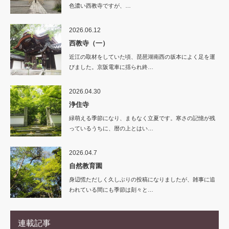
色濃い西教寺ですが、…
2026.06.12
西教寺（一）
近江の取材をしていた頃、琵琶湖南西の坂本によく足を運
びました。京阪電車に揺られ終…
2026.04.30
浄住寺
緑萌える季節になり、まもなく立夏です。寒さの記憶が残
っているうちに、暦の上とはい…
2026.04.7
自然教育園
身辺慌ただしく久しぶりの投稿になりましたが、雑事に追
われている間にも季節は刻々と…
連載記事