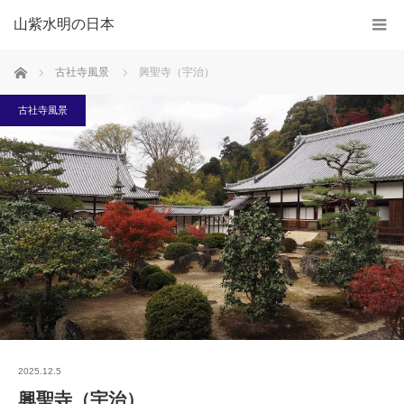
山紫水明の日本
ホーム
古社寺風景
興聖寺（宇治）
古社寺風景
2025.12.5
興聖寺（宇治）