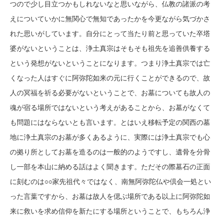
つので少し目立つかもしれないなと思いながら、
仏教の諸派の考
えについていかに無関心で無知であったかを今更ながら気づかさ
れた思いがしています。自分にとって当たり前と思っていた卒塔
婆がないということは、浄土真宗はそもそも祖先を追善供養する
という発想がないということになります。つまり浄土真宗では亡
くなった人はすぐに阿弥陀如来の元に行くことができるので、故
人の冥福を祈る必要がないということで、お墓についても故人の
魂が宿る場所ではないという考えがあることから、お墓がなくて
も問題にはならないとも言います。とはいえ
移転予定の関西の墓
地に浄土真宗のお墓が多くあるように、実際には浄土真宗でも
心
の拠り所として
お墓を造るのは一般的のようですし、
遺骨を分骨
し一部を本山に納める話はよく聞きます。ただ
その際
墓石の正面
に刻むのは○○家先祖代々ではなく、南無阿弥陀仏や倶会一処とい
った言葉ですから、お墓は故人を偲ぶ場所である以上に阿弥陀如
来に救いを求め信仰を新たにする場所ということで、もちろん浄