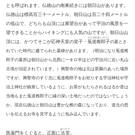
とも呼ばれます。仏徳山の南東続きには朝日山があります。
仏徳山は標高百三十一メートル、朝日山は百二十四メートル
の低山で、どちらも山頂には展望台があって宇治の風景を一
望できることからハイキングにも人気の山ですが、朝日山山
うじのわきいらつこ
頂には、かつてそこが応神天皇の皇子・
菟道稚郎子
の墓とさ
れていた時代に建てられた墓碑があります。（明治になり菟道稚
郎子の墓所は朝日山から北西に一キロ半ほどの宇治川に近い丸山
古墳が治定されています。）興聖寺の地は元は茶園のあった場所
ですが、
興聖寺のすぐ北に菟道稚郎子をお祀りする宇治神社や宇
治上神社が鎮座しているように、
お茶がもたらされるはるか昔は
当地もまた
菟道稚郎子に縁の深い土地だったのではないでしょう
か。現在仏徳山と朝日山は豊かな椎の森になっており、道元の思
いを伝えるお寺を見守るように包み込んでいます。
はっとう
医薬門をくぐると、正面に
法堂
。