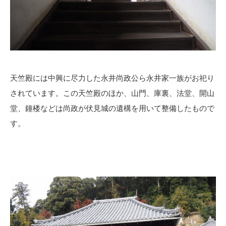
天竺殿には中興に尽力した永井尚政公ら永井家一族がお祀り
されています。この天竺殿のほか、山門、庫裏、法堂、開山
堂、鐘楼などは尚政が伏見城の遺構を用いて整備したもので
す。