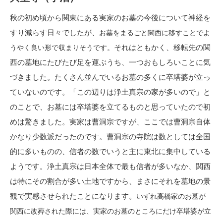
秋の初め頃から関東にある実家のお墓の今後について神経を
すり減らす日々でしたが、
お墓をまるごと関西に移すことで
よ
それはともかく、移転先の関
うやく良い形で収まりそうです。
西の墓地にたびたび足を運ぶうち、一つおもしろいことに気
づきました。たくさん並んでいるお墓の多くに卒塔婆が立っ
ていないのです。「この辺りは浄土真宗の家が多いので」と
のことで、お墓には卒塔婆を立てるものと思っていたので初
めは驚きました。実家は曹洞宗ですが、ここでは曹洞宗自体
かなり少数派だったのです。曹洞宗の寺院は数としては全国
的に多いものの、信者の数でいうと主に東北に集中している
ようです。浄土真宗は日本全体で最も信者が多いなか、関西
は特にその割合が多い土地ですから、まさにそれを墓地の景
観で実感させられたことになります。
いずれ高橋家のお墓が
関西に改葬された際には、実家のお墓のところにだけ卒塔婆が立