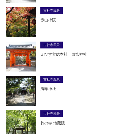
古社寺風景
赤山禅院
古社寺風景
えびす宮総本社 西宮神社
古社寺風景
溝咋神社
古社寺風景
竹の寺 地蔵院