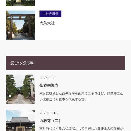
古社寺風景
大鳥大社
最近の記事
2026.08.8
聖衆来迎寺
六月に投稿した西教寺から南東に二キロほど、琵琶湖に近
い比叡辻にも坂本を代表する古…
2026.06.18
西教寺（二）
室町時代に不断念仏道場として再興した真盛上人の存在が