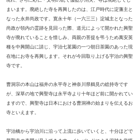
廃れ、さらに
まいます。廃絶した寺を再興したのは、江戸時代に淀藩主と
なった永井尚政です。寛永十年（一六三三）淀城主となった
尚政が領内の霊跡を見回った際、道元によって開かれた興聖
寺が廃れていることを惜しみ、両親の菩提を弔うため萬安英
種を中興開山に請じ、宇治七茗園の一つ朝日茶園のあった現
在地にお寺を再興します。それが今回取り上げる宇治の興聖
寺です。
曹洞宗の本山は福井の永平寺と神奈川県鶴見の総持寺です
が、深草の地で興聖寺は永平寺より十年ほど前に開かれてい
ますので、興聖寺は日本における曹洞禅の始まりを伝えるお
寺といえます。
宇治橋から宇治川に沿って上流に歩いていくと、十分ほどで