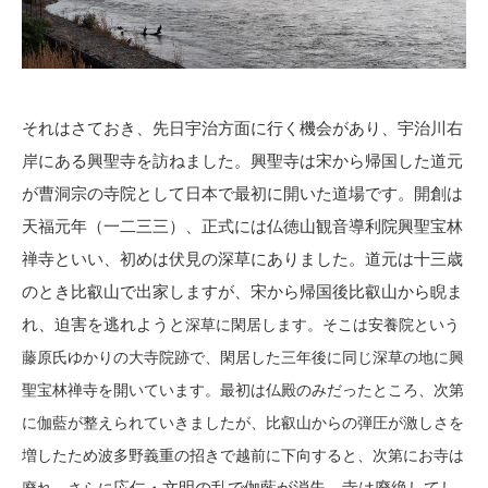
それはさておき、先日宇治方面に行く機会があり、宇治川右
岸にある興聖寺を訪ねました。興聖寺は宋から帰国した道元
が曹洞宗の寺院として日本で最初に開いた道場です。開創は
天福元年（一二三三）、正式には仏徳山観音導利院興聖宝林
禅寺といい、初めは伏見の深草にありました。道元は十三歳
のとき比叡山で出家しますが、宋から帰国後比叡山から睨ま
れ、迫害を逃れようと
深草
に閑居します。そこは
安養院という
藤原氏ゆかりの大寺院跡で、閑居した三年後に同じ深草の地に興
聖宝林禅寺を開いています。最初は仏殿のみだったところ、次第
に伽藍が整えられていきましたが、比叡山からの弾圧が激しさを
増したため波多野義重の招きで越前に下向すると、次第にお寺は
応仁・文明の乱で伽藍が消失、寺は廃絶してし