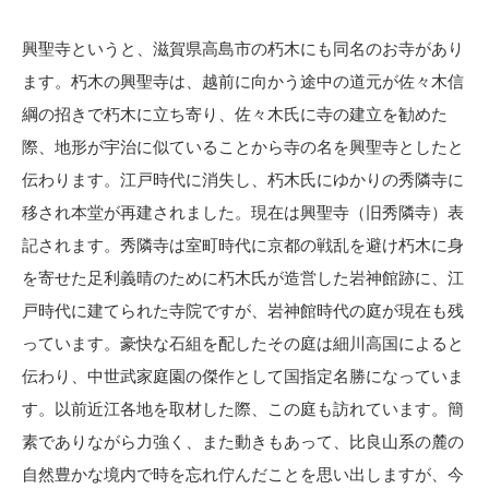
興聖寺というと、滋賀県高島市の朽木にも同名のお寺があり
ます。朽木の興聖寺は、越前に向かう途中の道元が佐々木信
綱の招きで朽木に立ち寄り、佐々木氏に寺の建立を勧めた
際、地形が宇治に似ていることから寺の名を興聖寺としたと
伝わります。江戸時代に消失し、朽木氏にゆかりの秀隣寺に
移され本堂が再建されました。現在は興聖寺（旧秀隣寺）表
記されます。秀隣寺は室町時代に京都の戦乱を避け朽木に身
を寄せた足利義晴のために朽木氏が造営した岩神館跡に、江
戸時代に建てられた寺院ですが、岩神館時代の庭が現在も残
っています。豪快な石組を配したその庭は細川高国によると
伝わり、中世武家庭園の傑作として国指定名勝になっていま
す。以前近江各地を取材した際、この庭も訪れています。簡
素でありながら力強く、また動きもあって、比良山系の麓の
自然豊かな境内で時を忘れ佇んだことを思い出しますが、今