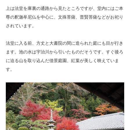
上は法堂を庫裏の通路から見たところですが、堂内にはご本
尊の釈迦牟尼仏を中心に、文殊菩薩、普賢菩薩などがお祀り
されています。
法堂に入る前、方丈と大書院の間に造られた庭にも目が行き
ます。池の水は宇治川から引いたものだそうです。すぐ後ろ
に迫る山を取り込んだ借景庭園、紅葉が美しく映えていま
す。