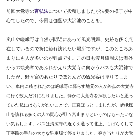
前回大覚寺の
宵弘法
について投稿しましたが法要の様子が中
心でしたので、今回は伽藍や大沢池のことを。
嵐山や嵯峨野は自然が間近にあって風光明媚、史跡も多く点
在しているので折に触れ訪れたい場所ですが、このところあ
まりにも人が多いのが難点です。この日も渡月橋周辺は海外
からの観光客であふれかえり大覚寺に向かうバスも大混雑で
したが、野々宮のあたりでほとんどの観光客は降りてしま
い、
車内に残されたのは
嵯峨野に暮らす地元の人か終点の大覚寺
に行く数人だけになりました。
静かに大覚寺を拝観したいと思っ
ていた私にはありがたいことで、正直ほっとしましたが、嵯峨嵐
山を訪れる多くの人の関心が野々宮止まりというのはもったいな
い気もします。バスは清涼寺の近くを通って北上、しばらくして
丁字路の手前の大きな駐車場で停まりました。突き当たりが大覚