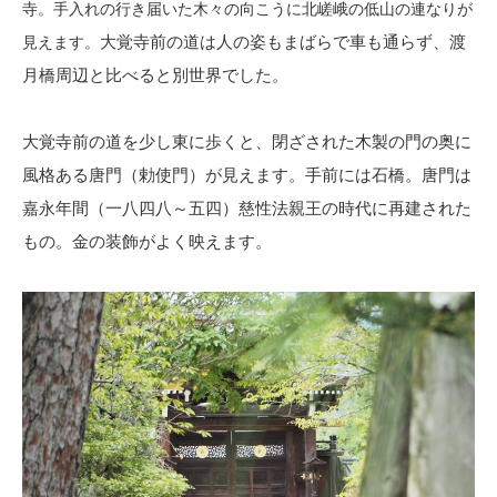
寺。手入れの行き届いた木々の向こうに北嵯峨の低山の連なりが
大覚寺前の道は人の姿もまばらで車も通らず、渡
見えます。
月橋周辺と比べると別世界でした。
大覚寺前の道を少し東に歩くと、閉ざされた木製の門の奥に
風格ある唐門（勅使門）が見えます。手前には石橋。唐門は
嘉永年間（一八四八～五四）慈性法親王の時代に再建された
もの。金の装飾がよく映えます。