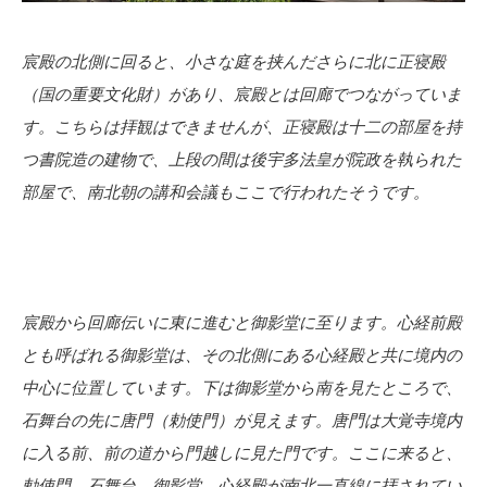
宸殿の北側に回ると、小さな庭を挟んださらに北に正寝殿
（国の重要文化財）があり、宸殿とは回廊でつながっていま
す。こちらは拝観はできませんが、正寝殿は十二の部屋を持
つ書院造の建物で、上段の間は後宇多法皇が院政を執られた
部屋で、南北朝の講和会議もここで行われたそうです。
宸殿から回廊伝いに東に進むと御影堂に至ります。心経前殿
とも呼ばれる御影堂は、その北側にある心経殿と共に境内の
中心に位置しています。下は御影堂から南を見たところで、
石舞台の先に唐門（勅使門）が見えます。唐門は大覚寺境内
に入る前、前の道から門越しに見た門です。ここに来ると、
勅使門、石舞台、御影堂、心経殿が南北一直線に拝されてい