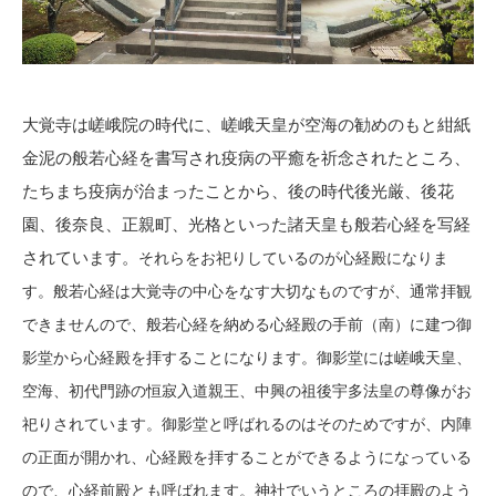
大覚寺は嵯峨院の時代に、嵯峨天皇が空海の勧めのもと紺紙
金泥の般若心経を書写され疫病の平癒を祈念されたところ、
たちまち疫病が治まったことから、後の時代後光厳、後花
園、後奈良、正親町、光格といった諸天皇も般若心経を写経
されています。
それらをお祀りしているのが心経殿になりま
す。般若心経は大覚寺の中心をなす大切なものですが、
通常拝観
できませんので、般若心経を納める心経殿の手前（南）に建つ御
影堂から心経殿を拝することになります。御影堂には
嵯峨天皇、
空海、初代門跡の恒寂入道親王、中興の祖後宇多法皇の尊像がお
祀りされています。御影堂と呼ばれるのはそのためですが、内陣
の正面が開かれ、心経殿を拝することができるようになっている
ので、心経前殿とも呼ばれます。神社でいうところの拝殿のよう