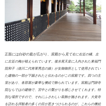
正面には白砂の庭が広がり、
宸殿から見て
右に右近の橘、
左
に左近の梅が植えられています。後水尾天皇に入内された東福門
院和子（徳川二代将軍秀忠の娘）が女御御所として使用されてい
た建物の一部が下賜されたと伝わるのがこの宸殿です。四つの主
室があり、各部屋が豪華な襖絵で飾られています。宸殿は門跡寺
院ならではの建物で、宮中との繋がりを感じさせてくれます。特
別な場所ですので、それにふさわしい装飾が施されます。
大覚寺
を訪れる拝観者の多くの目が惹きつけられるのが、これらの襖絵