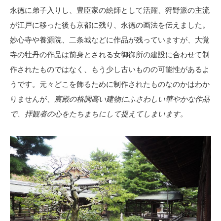
永徳に弟子入りし、豊臣家の絵師として活躍、狩野派の主流
が江戸に移った後も京都に残り、永徳の画法を伝えました。
妙心寺や養源院、二条城などに作品が残っていますが、大覚
寺の牡丹の作品は前身とされる女御御所の建設に合わせて制
作されたものではなく、もう少し古いものの可能性があるよ
うです。元々どこを飾るために制作されたものなのかはわか
りませんが、
宸殿の格調高い建物にふさわしい華やかな作品
で、拝観者の心をたちまちにして捉えてしまいます。