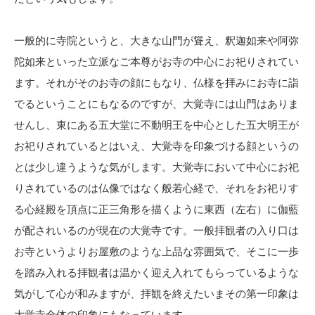
一般的に寺院というと、大きな山門が聳え、釈迦如来や阿弥
陀如来といった立派なご本尊がお寺の中心にお祀りされてい
ます。それがそのお寺の顔にもなり、仏様を拝みにお寺に詣
でるということにもなるのですが、大覚寺には山門はありま
せんし、東にある五大堂に不動明王を中心とした五大明王が
お祀りされているとはいえ、大覚寺を印象づける顔というの
とは少し違うような気がします。大覚寺において中心にお祀
りされているのは仏像ではなく般若心経で、それをお祀りす
る心経殿を頂点に正三角形を描くように東西（左右）に伽藍
が配されいるのが現在の大覚寺です。一般拝観者の入り口は
お寺というよりお屋敷のような上品な雰囲気で、そこに一歩
を踏み入れる拝観者は温かく迎え入れてもらっているような
気がして心が和みますが、拝観を終えたいまその第一印象は
大覚寺全体の印象にもなっています。