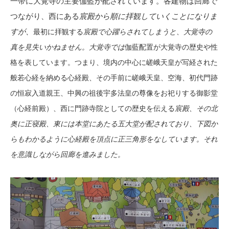
一帯に大覚寺の主要伽藍が配されています。各建物は回廊で
つながり、西にある
宸殿から順に拝観していくことになりま
すが、
最初に拝観する
宸殿で心躍らされてしまうと、大覚寺の
真を見失いかねません。大覚寺では
伽藍配置が大覚寺の歴史や性
格を表しています。
つまり、境内の中心に嵯峨天皇が写経された
般若心経を納める心経殿、その手前に嵯峨天皇、空海、初代門跡
の恒寂入道親王、中興の祖後宇多法皇の尊像をお祀りする御影堂
（心経前殿）、西に門跡寺院としての歴史を伝える
宸殿、その北
奥に正寝殿、東には本堂にあたる五大堂が配されており、下図か
らもわかるように心経殿を頂点に正三角形をなしています。それ
を意識しながら回廊を進みました。