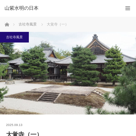
山紫水明の日本
ホーム
古社寺風景
大覚寺（一）
古社寺風景
2025.09.13
大覚寺（一）