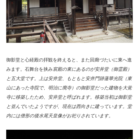
御影堂と心経殿の拝観を終えると、また回廊づたいに東へ進
みます。石舞台を挟み
宸殿の東にあるのが安井堂（御霊殿）
と五大堂です。上は安井堂、もともと安井門跡蓮華光院（東
山にあった寺院で、明治に廃寺）の御影堂だった建物を大覚
寺に移築したため、安井堂と呼ばれます。移築当初は御影堂
と並んでいたようですが、現在は西向きに建っています。堂
内には僧形の後水尾天皇像がお祀りされています。