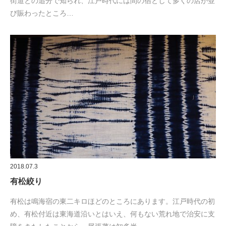
街道との追分で知られ、江戸時代には間の宿として多くの店が並
び賑わったところ…
2018.07.3
有松絞り
有松は鳴海宿の東二キロほどのところにあります。江戸時代の初
め、有松付近は東海道沿いとはいえ、何もない荒れ地で治安に支