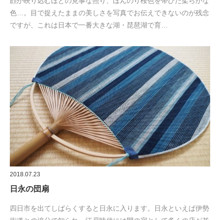
顔が映り込むほどの見事な照り、ほんのり桜色を帯びた柔らかな
色…。目で捉えたままの美しさを写真でお伝えできないのが残念
ですが、これは日本で一番大きな湖・琵琶湖で育…
2018.07.23
日永の団扇
四日市を出てしばらくすると日永に入ります。日永といえば伊勢