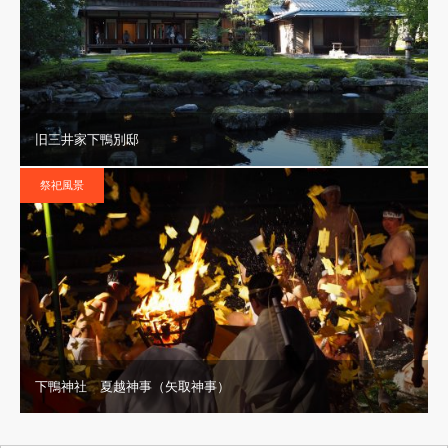
旧三井家下鴨別邸
祭祀風景
下鴨神社 夏越神事（矢取神事）