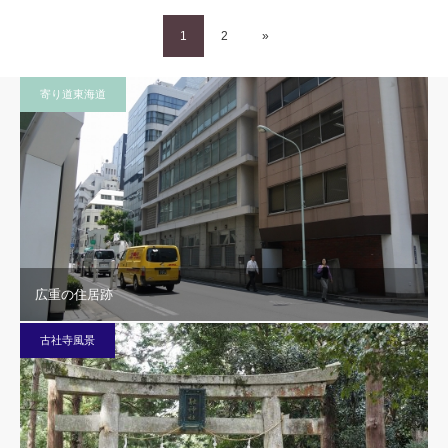
1
2
»
寄り道東海道
広重の住居跡
古社寺風景