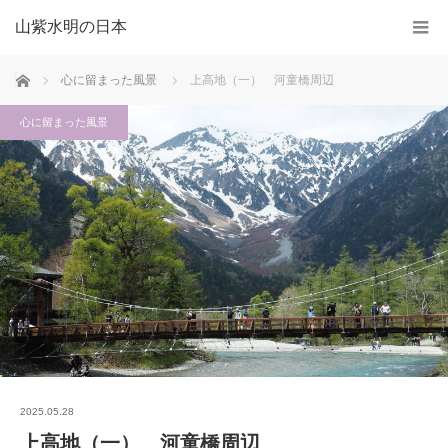
山紫水明の日本
ホーム
心に留まった風景
上高地（一） 河童橋周辺
心に留まった風景
2025.05.28
上高地（一） 河童橋周辺