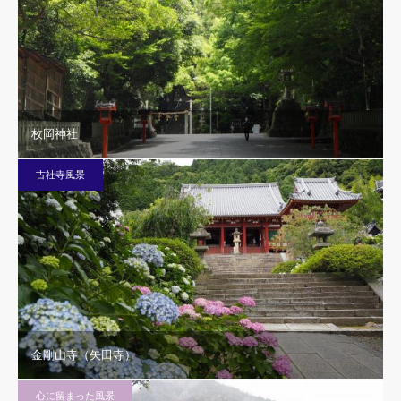
枚岡神社
古社寺風景
金剛山寺（矢田寺）
心に留まった風景