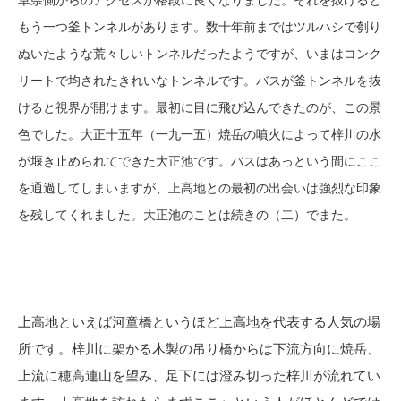
阜県側からのアクセスが格段に良くなりました。それを抜けると
もう一つ釜トンネルがあります。数十年前まではツルハシで刳り
ぬいたような荒々しいトンネルだったようですが、いまはコンク
リートで均されたきれいなトンネルです。バスが釜トンネルを抜
けると視界が開けます。最初に目に飛び込んできたのが、この景
色でした。大正十五年（一九一五）焼岳の噴火によって梓川の水
が堰き止められてできた大正池です。バスはあっという間にここ
を通過してしまいますが、上高地との最初の出会いは強烈な印象
を残してくれました。大正池のことは続きの（二）でまた。
上高地といえば河童橋というほど上高地を代表する人気の場
所です。梓川に架かる木製の吊り橋からは下流方向に焼岳、
上流に穂高連山を望み、足下には澄み切った梓川が流れてい