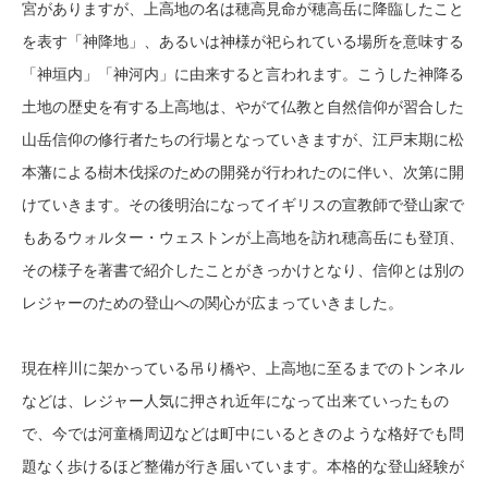
宮がありますが、上高地の名は穂高見命が穂高岳に降臨したこと
を表す「神降地」、あるいは神様が祀られている場所を意味する
「神垣内」「神河内」に由来すると言われます。こうした神降る
土地の歴史を有する上高地は、やがて仏教と自然信仰が習合した
山岳信仰の修行者たちの行場となっていきますが、江戸末期に松
本藩による樹木伐採のための開発が行われたのに伴い、次第に開
けていきます。その後明治になってイギリスの宣教師で登山家で
もあるウォルター・ウェストンが上高地を訪れ穂高岳にも登頂、
その様子を著書で紹介したことがきっかけとなり、信仰とは別の
レジャーのための登山への関心が広まっていきました。
現在梓川に架かっている吊り橋や、上高地に至るまでのトンネル
などは、レジャー人気に押され近年になって出来ていったもの
で、今では河童橋周辺などは町中にいるときのような格好でも問
題なく歩けるほど整備が行き届いています。本格的な登山経験が