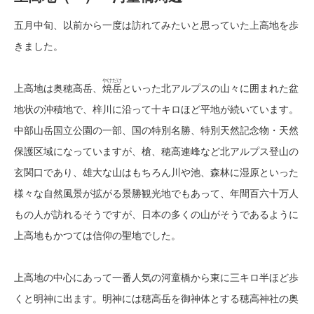
五月中旬、以前から一度は訪れてみたいと思っていた上高地
を歩
きました。
やけだけ
上高地は奥穂高岳、
焼岳
といった北アルプスの山々に囲まれた盆
地状の沖積地で、梓川に沿って十キロほど平地が続いています。
中部山岳国立公園の一部、国の特別名勝、特別天然記念物・天然
保護区域になっていますが、
槍、穂高連峰など北アルプス登山の
玄関口であり、雄大な山はもちろん川や池、森林に湿原といった
様々な自然風景が拡がる
景勝観光地でもあって
、
年間百六十万人
もの人が訪れるそうですが、日本の多くの山がそうであるように
上高地もかつては信仰の聖地でした。
上高地の中心にあって一番人気の河童橋から東に三キロ半ほど歩
くと明神に出ます。明神には穂高岳を御神体とする穂高神社の奥