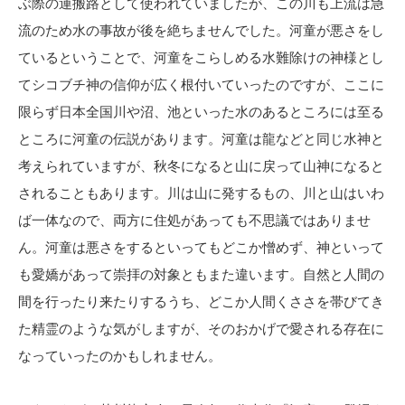
ぶ際の運搬路として使われていましたが、この川も上流は急
流のため水の事故が後を絶ちませんでした。河童が悪さをし
ているということで、河童をこらしめる水難除けの神様とし
てシコブチ神の信仰が広く根付いていったのですが、ここに
限らず日本全国川や沼、池といった水のあるところには至る
ところに河童の伝説があります。河童は龍などと同じ水神と
考えられていますが、秋冬になると山に戻って山神になると
されることもあります。川は山に発するもの、川と山はいわ
ば一体なので、両方に住処があっても不思議ではありませ
ん。河童は悪さをするといってもどこか憎めず、神といって
も愛嬌があって崇拝の対象ともまた違います。自然と人間の
間を行ったり来たりするうち、どこか人間くささを帯びてき
た精霊のような気がしますが、そのおかげで愛される存在に
なっていったのかもしれません。