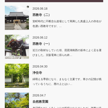
2026.06.18
西教寺（二）
室町時代に不断念仏道場として再興した真盛上人の存在が
色濃い西教寺ですが、…
2026.06.12
西教寺（一）
近江の取材をしていた頃、琵琶湖南西の坂本によく足を運
びました。京阪電車に揺られ終…
2026.04.30
浄住寺
緑萌える季節になり、まもなく立夏です。寒さの記憶が残
っているうちに、暦の上とはい…
2026.04.7
自然教育園