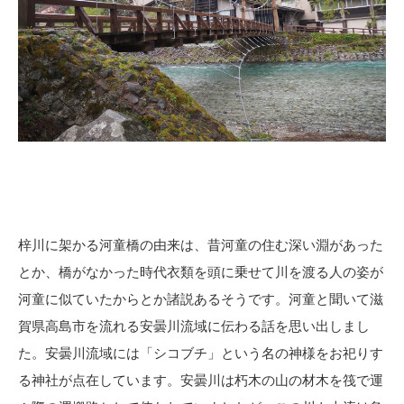
梓川に架かる河童橋の由来は、昔河童の住む深い淵があった
とか、橋がなかった時代衣類を頭に乗せて川を渡る人の姿が
河童に似ていたからとか諸説あるそうです。河童と聞いて滋
賀県高島市を流れる安曇川流域に伝わる話を思い出しまし
た。安曇川流域には「シコブチ」という名の神様をお祀りす
る神社が点在しています。安曇川は朽木の山の材木を筏で運