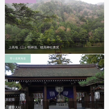
上高地（三）明神池、穂高神社奥宮
寄り道東海道
建部大社