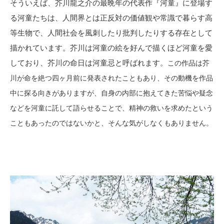
そういえば、芥川龍之介の最晩年の代表作『河童』に登場す
る河童たちは、人間界とは正反対の価値観や常識で暮らす高
等生物で、人間社会を風刺したり批判したりする存在として
描かれています。芥川は河童の絵を好んで描くほど河童を愛
しており、芥川の命日は河童忌と呼ばれます。
この作品は芥
川が命を絶つ四ヶ月前に発表されたこともあり、その動機を作品
中に探る向きがありますが、自身の内部に抱えてきた苦悩や疑念
などを河童に託して語らせることで、精神の救いを求めたという
こともあったのではないかと、そんな気がしなくもありません。