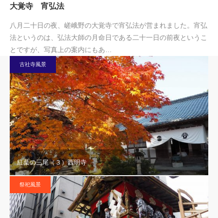
大覚寺 宵弘法
八月二十日の夜、嵯峨野の大覚寺で宵弘法が営まれました。宵弘
法というのは、弘法大師の月命日である二十一日の前夜というこ
とですが、写真上の案内にもあ…
古社寺風景
紅葉の三尾（３）西明寺
祭祀風景