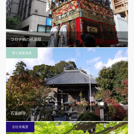
コロナ禍の祇園祭
寄り道東海道
石薬師寺
古社寺風景