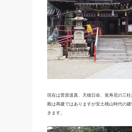
現在は菅原道真、天穂日命、覚寿尼の三柱
殿は再建ではありますが安土桃山時代の建
きます。