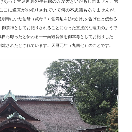
けあって菅原道真の存在感の方が大きいかもしれません。菅
ここに道真がお祀りされていて何の不思議もありませんが、
道明寺にいた
伯母（叔母？）覚寿尼を訪ね別れを告げたと伝わる
、御祭神としてお祀りされることになった直接的な理由のようで
真自ら彫ったと伝わる十一面観音像を御本尊としてお祀りした
創建されたとされています。天暦元年（九四七）のことです。