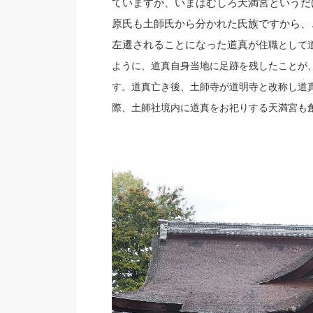
ていますが、いまはむしろ天満宮というだ
原氏も土師氏から分かれた氏族ですから、
左遷されることになった道真が
住職として
ように、道真自身当地に足跡を残したことが
す。道真亡き後、土師寺が道明寺と改称し道
際、土師社境内に道真をお祀りする天満宮も