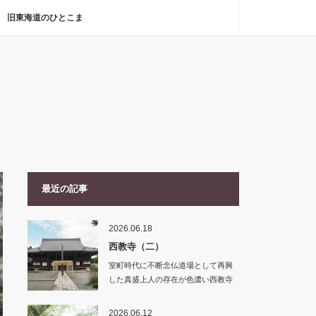
旧東海道のひとこま
最近の記事
2026.06.18
西教寺（二）
室町時代に不断念仏道場として再興
した真盛上人の存在が色濃い西教寺
ですが、…
2026.06.12