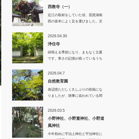
西教寺（一）
近江の取材をしていた頃、琵琶湖南
西の坂本によく足を運びました。京
阪電車に揺られ終…
2026.04.30
浄住寺
緑萌える季節になり、まもなく立夏
です。寒さの記憶が残っているうち
に、暦の上とはい…
2026.04.7
自然教育園
身辺慌ただしく久しぶりの投稿にな
りましたが、雑事に追われている間
にも季節は刻々と…
2026.03.5
小野神社、小野篁神社、小野道
風神社
今年初めに宇治上神社と宇治神社に