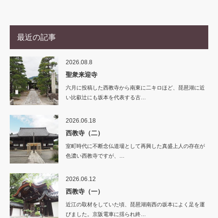
最近の記事
2026.08.8
聖衆来迎寺
六月に投稿した西教寺から南東に二キロほど、琵琶湖に近
い比叡辻にも坂本を代表する古…
2026.06.18
西教寺（二）
室町時代に不断念仏道場として再興した真盛上人の存在が
色濃い西教寺ですが、…
2026.06.12
西教寺（一）
近江の取材をしていた頃、琵琶湖南西の坂本によく足を運
びました。京阪電車に揺られ終…