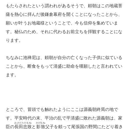
もたらされたという謂われがあるそうで、頼朝はこの地蔵菩
薩を熱心に拝んだ後鎌倉幕府を開くことになったことから、
願いが叶うお地蔵様ということで、今も信仰を集めていま
す。秘仏のため、それに代わるお前立ちを拝観することにな
ります。
ちなみに池禅尼は、頼朝が自分の亡くなった子供に似ている
ことから、断食をもって清盛に助命を嘆願したと言われてい
ます。
ところで、冒頭でも触れたようにここは源義朝終焉の地で
す。平安時代の末、平治の乱で平清盛に敗れた源義朝は、家
おさだただむね
かげむね
臣の
長田忠致
と
影致
父子を頼って尾張国の野間にたどり着き