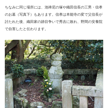
ちなみに同じ場所には、池禅尼の塚や織田信長の三男・信孝
のお墓（写真下）もあります。信孝は本能寺の変で父信長が
討たれた後、織田家の跡目争いで秀吉に敗れ、野間の安養院
で自害したと伝わります。