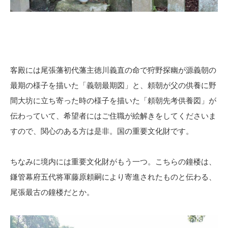
客殿には尾張藩初代藩主徳川義直の命で狩野探幽が源義朝の
最期の様子を描いた「義朝最期図」と、頼朝が父の供養に野
間大坊に立ち寄った時の様子を描いた「頼朝先考供養図」が
伝わっていて、希望者にはご住職が絵解きをしてくださいま
すので、関心のある方は是非。国の重要文化財です。
ちなみに境内には重要文化財がもう一つ。こちらの鐘楼は、
鎌管幕府五代将軍藤原頼嗣により寄進されたものと伝わる、
尾張最古の鐘楼だとか。