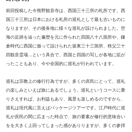
前回投稿した今熊野観音寺は、西国三十三所の札所です。西
国三十三所は日本における札所の巡礼として最も古いものに
なりますが、その後各地に様々な巡礼が設けられました。空
海の足跡を辿った遍歴を元に作られた四国八十八箇所や、鎌
倉時代に西国に倣って設けられた坂東三十三箇所、秩父三十
四観音霊場…という具合で、西国と四国の写しが各地に拡が
ったこともあり、今や全国的に巡礼が行われています。
巡礼は宗教上の修行行為ですが、多くの庶民にとって、巡礼
の楽しみといえば旅にあるでしょう。巡礼というコースに乗
りさえすれば、お利益もあり、風景も楽しめるのですから、
巡礼は現代風に言えばパッケージツアーです。江戸時代に巡
礼が庶民の間に広まった時点で、旅の要素が修行的意味合い
をを大きく上回ってしまった感がありりますが、多くの参拝