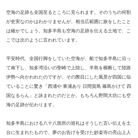
空海の足跡も全国至るところに見られます。そのうちの何割
が史実なのかはわかりませんが、相当広範囲に旅をしたこと
は確かでしょう。知多半島も空海の足跡を伝える土地で、こ
こでは次のように言われています。
平安時代、全国行脚をしていた空海が、船で知多半島に沿っ
て南下し、知多湾沿いの聖崎で上陸し、半島を横断して陸路
伊勢へ向かわれたのですが、その際目にした風景が四国に似
ていることに驚き「西浦や 東浦あり 日間賀島 篠島かけて 四
国なるらん」と詠まれたのだとか。もちろん野間大坊にも空
海の足跡が伝わります。
知多半島における八十八箇所の巡礼はそうした言い伝えを土
台に生まれたもので、夢のお告げを受けた妙楽寺の亮山上人