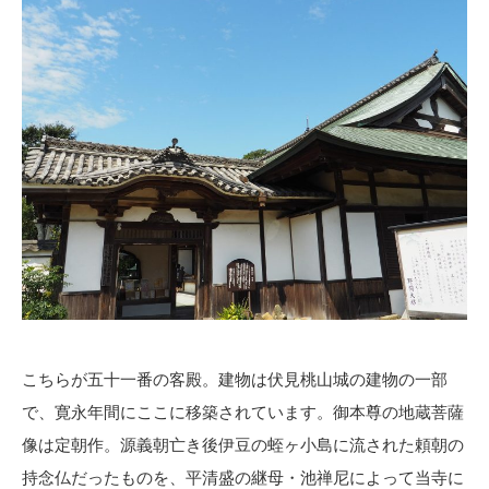
こちらが五十一番の客殿。建物は伏見桃山城の建物の一部
で、寛永年間にここに移築されています。御本尊の地蔵菩薩
像は定朝作。源義朝亡き後伊豆の蛭ヶ小島に流された頼朝の
持念仏だったものを、平清盛の継母・池禅尼によって当寺に