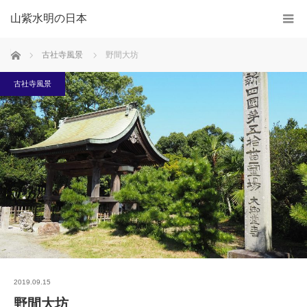
山紫水明の日本
ホーム
古社寺風景
野間大坊
古社寺風景
2019.09.15
野間大坊