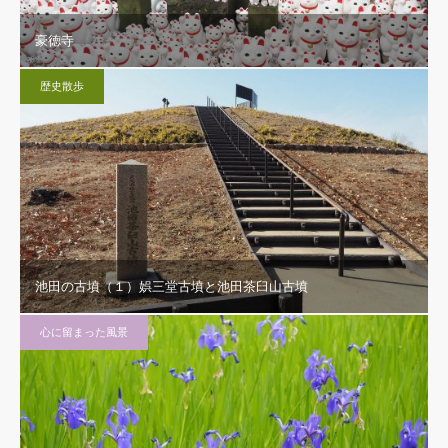
豪徳寺
歴史散歩
池田の古墳（１）娯三堂古墳と池田茶臼山古墳
心に留まった風景