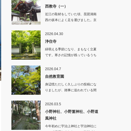
西教寺（一）
近江の取材をしていた頃、琵琶湖南
西の坂本によく足を運びました。京
阪電車に揺られ終…
2026.04.30
浄住寺
緑萌える季節になり、まもなく立夏
です。寒さの記憶が残っているうち
に、暦の上とはい…
2026.04.7
自然教育園
身辺慌ただしく久しぶりの投稿にな
りましたが、雑事に追われている間
にも季節は刻々と…
2026.03.5
小野神社、小野篁神社、小野道
風神社
今年初めに宇治上神社と宇治神社に