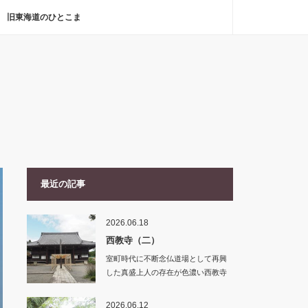
旧東海道のひとこま
最近の記事
2026.06.18
西教寺（二）
室町時代に不断念仏道場として再興
した真盛上人の存在が色濃い西教寺
ですが、…
2026.06.12