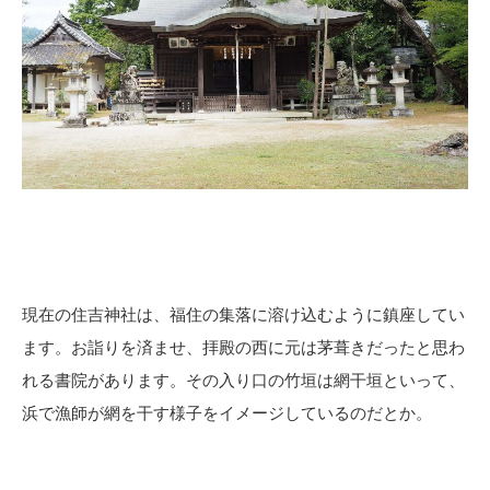
現在の住吉神社は、福住の集落に溶け込むように鎮座してい
ます。お詣りを済ませ、拝殿の西に元は茅葺きだったと思わ
れる書院があります。その入り口の竹垣は網干垣といって、
浜で漁師が網を干す様子をイメージしているのだとか。