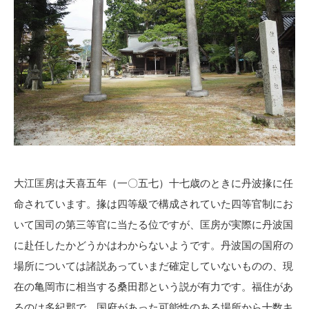
大江匡房は天喜五年（一〇五七）十七歳のときに丹波掾に任
命されています。掾は四等級で構成されていた四等官制にお
いて国司の第三等官に当たる位ですが、匡房が実際に丹波国
に赴任したかどうかはわからないようです。丹波国の国府の
場所については諸説あっていまだ確定していないものの、現
在の亀岡市に相当する桑田郡という説が有力です。福住があ
るのは多紀郡で、国府があった可能性のある場所から十数キ