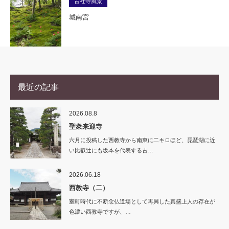
古社寺風景
城南宮
最近の記事
2026.08.8
聖衆来迎寺
六月に投稿した西教寺から南東に二キロほど、琵琶湖に近
い比叡辻にも坂本を代表する古…
2026.06.18
西教寺（二）
室町時代に不断念仏道場として再興した真盛上人の存在が
色濃い西教寺ですが、…