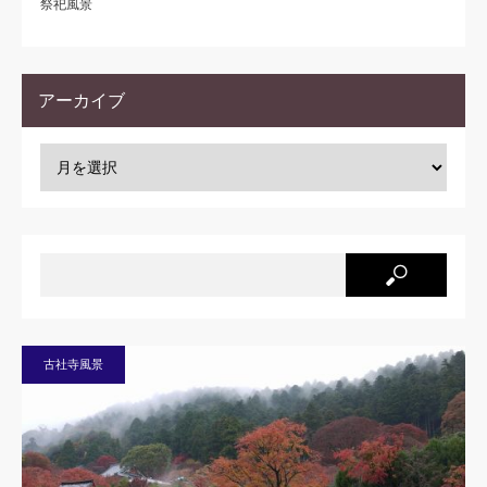
祭祀風景
アーカイブ
古社寺風景