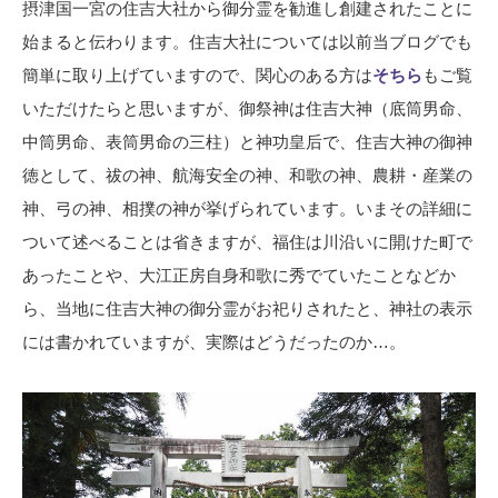
摂津国一宮の住吉大社から御分霊を勧進し創建されたことに
始まると伝わります。住吉大社については以前当ブログでも
簡単に取り上げていますので、関心のある方は
そちら
もご覧
いただけたらと思いますが、御祭神は住吉大神（底筒男命、
中筒男命、表筒男命の三柱）と神功皇后で、住吉大神の御神
徳として、祓の神、航海安全の神、和歌の神、農耕・産業の
神、弓の神、相撲の神が挙げられています。いまその詳細に
ついて述べることは省きますが、福住は川沿いに開けた町で
あったことや、大江正房自身和歌に秀でていたことなどか
ら、当地に住吉大神の御分霊がお祀りされたと、神社の表示
には書かれていますが、実際はどうだったのか…。