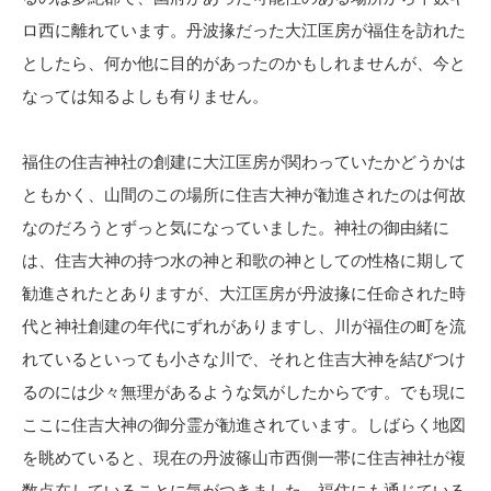
ロ西に離れています。丹波掾だった大江匡房が福住を訪れた
としたら、何か他に目的があったのかもしれませんが、今と
なっては知るよしも有りません。
福住の住吉神社の創建に大江匡房が関わっていたかどうかは
ともかく、山間のこの場所に住吉大神が勧進されたのは何故
なのだろうとずっと気になっていました。神社の御由緒に
は、住吉大神の持つ水の神と和歌の神としての性格に期して
勧進されたとありますが、大江匡房が丹波掾に任命された時
代と神社創建の年代にずれがありますし、川が福住の町を流
れているといっても小さな川で、それと住吉大神を結びつけ
るのには少々無理があるような気がしたからです。でも現に
ここに住吉大神の御分霊が勧進されています。しばらく地図
を眺めていると、現在の丹波篠山市西側一帯に住吉神社が複
数点在していることに気がつきました。福住にも通じている