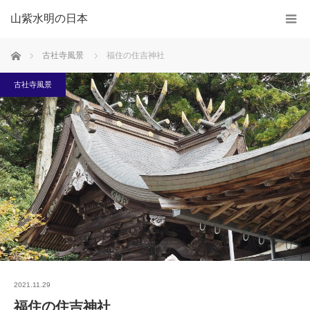
山紫水明の日本
ホーム
古社寺風景
福住の住吉神社
古社寺風景
2021.11.29
福住の住吉神社