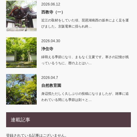
2026.06.12
西教寺（一）
近江の取材をしていた頃、琵琶湖南西の坂本によく足を運
びました。京阪電車に揺られ終…
2026.04.30
浄住寺
緑萌える季節になり、まもなく立夏です。寒さの記憶が残
っているうちに、暦の上とはい…
2026.04.7
自然教育園
身辺慌ただしく久しぶりの投稿になりましたが、雑事に追
われている間にも季節は刻々と…
連載記事
登録されている記事はございません。