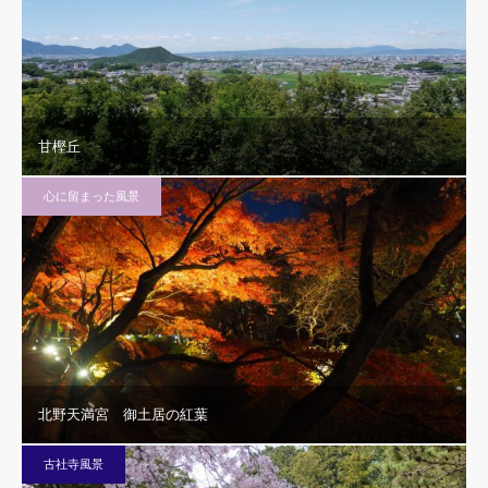
甘樫丘
心に留まった風景
北野天満宮 御土居の紅葉
古社寺風景