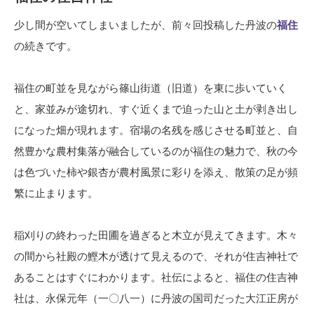
少し間が空いてしまいましたが、前々回投稿した丹波の
福住
の続きです。
福住の町並を見ながら篠山街道（旧道）を東に歩いていく
と、家並みが途切れ、すぐ近くまで迫った山と土が剥き出し
になった畑が現れます。宿場の名残を感じさせる町並と、自
然豊かな農村集落が融合しているのが福住の魅力で、秋の今
は色づいた柿や銀杏が農村風景に彩りを添え、散策の足が頻
繁に止まります。
稲刈りの終わった田圃を過ぎると木立が見えてきます。木々
の間から社殿の鰹木が透けて見えるので、それが住吉神社で
あることはすぐにわかります。社伝によると、福住の住吉神
社は、永保元年（一〇八一）に丹波の国司だった大江正房が