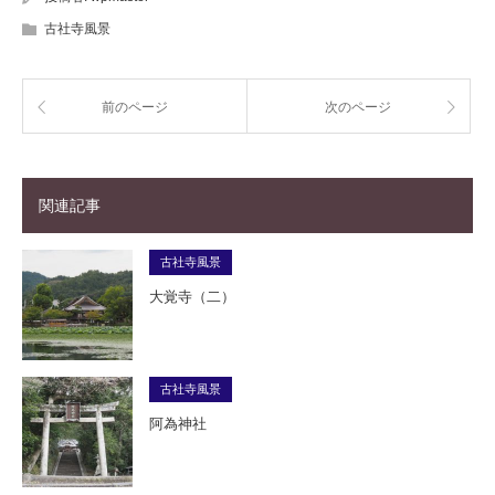
古社寺風景
前のページ
次のページ
関連記事
古社寺風景
大覚寺（二）
古社寺風景
阿為神社