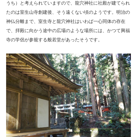
うち）と考えられていますので、龍穴神社に社殿が建てられ
たのは室生山寺創建後、そう遠くない頃のようです。明治の
神仏分離まで、室生寺と龍穴神社はいわば一心同体の存在
で、拝殿に向かう途中の広場のような場所には、かつて興福
寺の学侶が参籠する般若堂があったそうです。