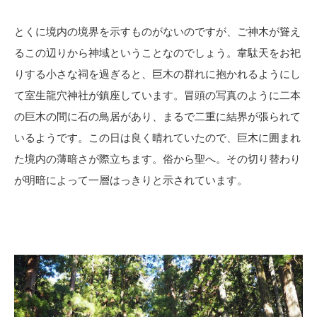
とくに境内の境界を示すものがないのですが、ご神木が聳え
るこの辺りから神域ということなのでしょう。韋駄天をお祀
りする小さな祠を過ぎると、巨木の群れに抱かれるようにし
て室生龍穴神社が鎮座しています。冒頭の写真のように二本
の巨木の間に石の鳥居があり、まるで二重に結界が張られて
いるようです。この日は良く晴れていたので、巨木に囲まれ
た境内の薄暗さが際立ちます。俗から聖へ。その切り替わり
が明暗によって一層はっきりと示されています。