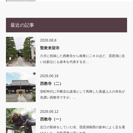
最近の記事
2026.08.8
聖衆来迎寺
六月に投稿した西教寺から南東に二キロほど、琵琶湖に近
い比叡辻にも坂本を代表する古…
2026.06.18
西教寺（二）
室町時代に不断念仏道場として再興した真盛上人の存在が
色濃い西教寺ですが、…
2026.06.12
西教寺（一）
近江の取材をしていた頃、琵琶湖南西の坂本によく足を運