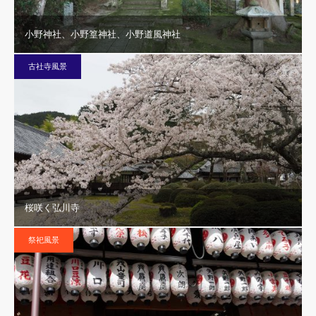
小野神社、小野篁神社、小野道風神社
古社寺風景
桜咲く弘川寺
祭祀風景