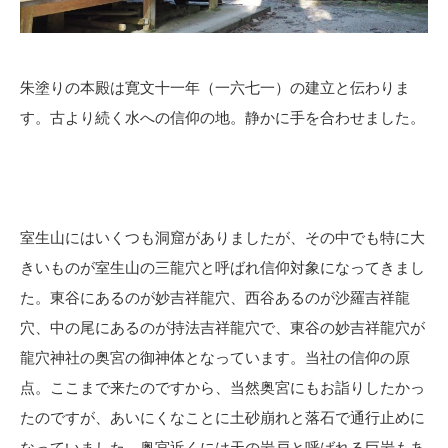
朱塗りの本殿は寛文十一年（一六七一）の建立と伝わりま
す。古より続く水への信仰の地。静かに手を合わせました。
室生山にはいくつも洞窟がありましたが、その中でも特に大
きいものが室生山の三龍穴と呼ばれ信仰対象になってきまし
た。東谷にあるのが妙吉祥龍穴、西谷あるのが沙羅吉祥龍
穴、中の尾にあるのが持法吉祥龍穴で、東谷の妙吉祥龍穴が
龍穴神社の奥宮の御神体となっています。当社の信仰の原
点。ここまで来たのですから、当然奥宮にもお詣りしたかっ
たのですが、あいにくなことに土砂崩れと落石で通行止めに
なっていました。奥宮近くには天の岩戸と呼ばれる巨岩もあ