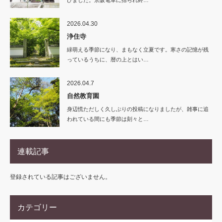
びました。京阪電車に揺られ終…
2026.04.30
浄住寺
緑萌える季節になり、まもなく立夏です。寒さの記憶が残
っているうちに、暦の上とはい…
2026.04.7
自然教育園
身辺慌ただしく久しぶりの投稿になりましたが、雑事に追
われている間にも季節は刻々と…
連載記事
登録されている記事はございません。
カテゴリー