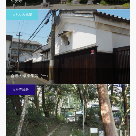
久安寺
まちなみ風景
喜連の環濠集落（一）
古社寺風景