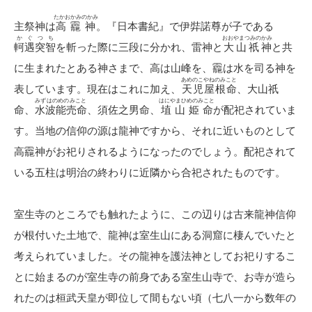
たかおかみのかみ
主祭神は
高龗神
。『日本書紀』で伊弉諾尊が子である
かぐつち
おおやまつみのかみ
軻遇突智
を斬った際に三段に分かれ、雷神と
大山祇神
と共
に生まれたとある神さまで、高は山峰を、龗は水を司る神を
あめのこやねのみこと
表しています。現在はこれに加え、
天児屋根命
、大山祇
みずはのめのみこと
はにやまひめのみこと
命、
水波能売命
、須佐之男命、
埴山姫命
が配祀されていま
す。当地の信仰の源は龍神ですから、それに近いものとして
高龗神がお祀りされるようになったのでしょう。配祀されて
いる五柱は明治の終わりに近隣から合祀されたものです。
室生寺のところでも触れたように、この辺りは古来龍神信仰
が根付いた土地で、龍神は室生山にある洞窟に棲んでいたと
考えられていました。その龍神を護法神としてお祀りするこ
とに始まるのが室生寺の前身である室生山寺で、お寺が造ら
れたのは桓武天皇が即位して間もない頃（七八一から数年の