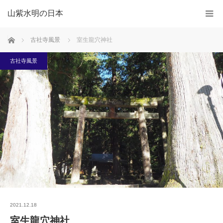
山紫水明の日本
ホーム
古社寺風景
室生龍穴神社
古社寺風景
2021.12.18
室生龍穴神社