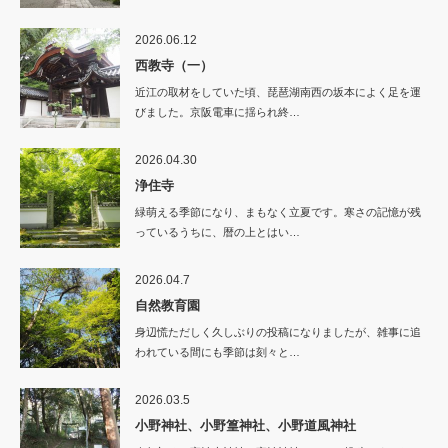
2026.06.12
西教寺（一）
近江の取材をしていた頃、琵琶湖南西の坂本によく足を運
びました。京阪電車に揺られ終…
2026.04.30
浄住寺
緑萌える季節になり、まもなく立夏です。寒さの記憶が残
っているうちに、暦の上とはい…
2026.04.7
自然教育園
身辺慌ただしく久しぶりの投稿になりましたが、雑事に追
われている間にも季節は刻々と…
2026.03.5
小野神社、小野篁神社、小野道風神社