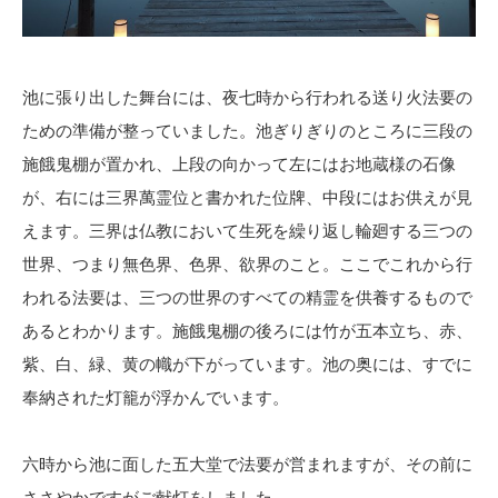
池に張り出した舞台には、夜七時から行われる送り火法要の
ための準備が整っていました。池ぎりぎりのところに三段の
施餓鬼棚が置かれ、上段の向かって左にはお地蔵様の石像
が、右には三界萬霊位と書かれた位牌、中段にはお供えが見
えます。三界は仏教において生死を繰り返し輪廻する三つの
世界、つまり無色界、色界、欲界のこと。ここでこれから行
われる法要は、三つの世界のすべての精霊を供養するもので
あるとわかります。施餓鬼棚の後ろには竹が五本立ち、赤、
紫、白、緑、黄の幟が下がっています。池の奥には、すでに
奉納された灯籠が浮かんでいます。
六時から池に面した五大堂で法要が営まれますが、その前に
ささやかですがご献灯をしました。