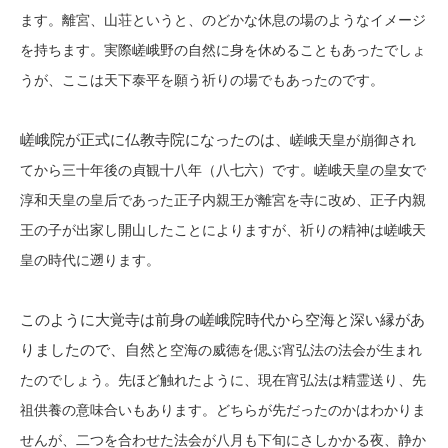
ます。離宮、山荘というと、のどかな休息の場のようなイメージ
を持ちます。実際嵯峨野の自然に身を休めることもあったでしょ
うが、ここは天下泰平を願う祈りの場でもあったのです。
嵯峨院が正式に仏教寺院になったのは、
嵯峨天皇が崩御され
てから三十年後の貞観十八年（八七六）です。嵯峨天皇の皇女で
淳和天皇の皇后であった正子内親王が離宮を寺に改め、正子内親
王の子が出家し開山したことによりますが、祈りの精神は嵯峨天
皇の時代に遡ります。
このように大覚寺は前身の嵯峨院時代から空海と深い縁があ
りましたので、自然と
空海の威徳を偲ぶ宵弘法の法会が生まれ
たのでしょう。先ほど触れたように、現在宵弘法は精霊送り、先
祖供養の意味合いもあります。どちらが先だったのかはわかりま
せんが、二つを合わせた法会が八月も下旬にさしかかる夜、静か