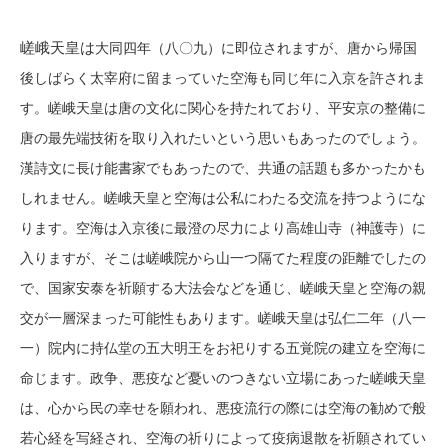
嵯峨天皇は
大同四年（八〇九）に即位されますが、唐から帰国
後しばらく太宰府に留まっていた空海も同じ年に入京を許されま
す。
嵯峨天皇は
唐の文化に関心を持たれており、平安京の整備に
唐の最先端技術を取り入れたいという思いもあったのでしょう。
漢詩文に長け能書家でもあったので、共通の話題も多かったかも
しれません。嵯峨天皇と空海は公私にわたる交流を持つようにな
ります。
空海は入京後に
最澄の尽力により高雄山寺（神護寺）に
入りますが、そこは嵯峨院から山一つ隔てた程度の距離でしたの
で、国家安泰を祈願する大法会などを通じ、嵯峨天皇と空海の親
交が一層深まった可能性もあります
。
嵯峨天皇は弘仁二年（八一
一）院内に持仏堂の五大明王をお祀りする五覚院の建立を空海に
命じます。政争、悪疫など憂いのつきない立場にあった嵯峨天皇
は、心から民の幸せを願われ、悪疫流行の際には空海の勧めで般
若心経を写経され、空海の祈りによって疫病退散を祈願されてい