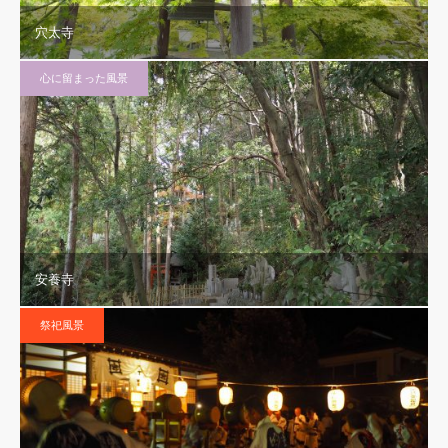
穴太寺
心に留まった風景
安養寺
祭祀風景