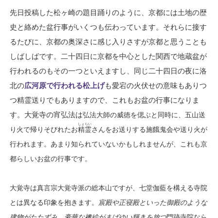
先日投稿した松ヶ崎の題目踊りのように、京都には土地の歴
史と絡めた盆行事がいくつも伝わっています。それらに接す
るたびに、京都の奥深さに感じ入りさすが京都と思うことも
しばしばです。二十四日に京都を中心とした関西で地蔵盆が
行われるのもその一つといえますし、同じ二十四日の夜に洛
北の
広河原で行われる松上げ
も愛宕の火伏せの意味もありつ
つ精霊送りでもありますので、これもお盆の行事になりま
す。大覚寺の宵弘法は
弘法大師の威徳を偲ぶと同時に、
五山送
しょらい
り火で帰りそびれたお
精霊
さんをお送りする施餓鬼会や送り火が
行われます。あまり知られていないかもしれませんが、これも京
都らしいお盆の行事です。
大覚寺は真言宗大覚寺派の総本山ですが、
七堂伽藍を構える寺院
とは異なる印象を抱きます。
宸殿や正寝殿といった御殿のような
建物がたたずみ、豪華な襖絵がまばゆい輝きを放つ
門跡寺院なら