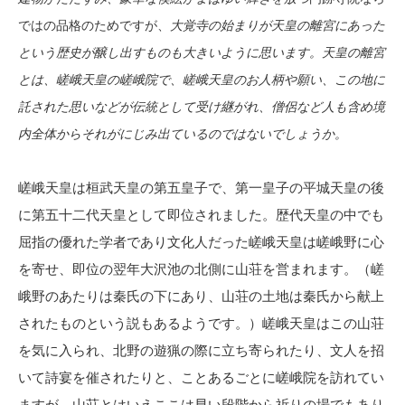
ではの品格のためですが
、
大覚寺の始まりが天皇の離宮にあった
という歴史が醸し出すものも大きいように思います。天皇の離宮
とは、嵯峨天皇の嵯峨院で、嵯峨天皇のお人柄や願い、この地に
託された思いなどが伝統として受け継がれ、僧侶など人も含め境
内全体からそれがにじみ出ているのではないでしょうか。
嵯峨天皇は桓武天皇の第五皇子で、第一皇子の平城天皇の後
に第五十二代天皇として即位されました。歴代天皇の中でも
屈指の優れた学者であり文化人だった嵯峨天皇は嵯峨野に心
を寄せ、即位の翌年大沢池の北側に山荘を営まれます。（嵯
峨野のあたりは秦氏の下にあり、山荘の土地は秦氏から献上
されたものという説もあるようです。）嵯峨天皇はこの山荘
を気に入られ、北野の遊猟の際に立ち寄られたり、文人を招
いて詩宴を催されたりと、ことあるごとに嵯峨院を訪れてい
ますが、山荘とはいえここは早い段階から祈りの場でもあり