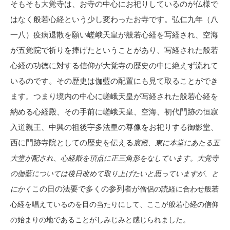
そもそも大覚寺は、お寺の中心にお祀りしているのが仏様で
はなく般若心経という少し変わったお寺です。弘仁九年（八
一八）疫病退散を願い嵯峨天皇が般若心経を写経され、空海
が五覚院で祈りを捧げたということがあり、写経された般若
心経の功徳に対する信仰が大覚寺の歴史の中に絶えず流れて
いるのです。その歴史は伽藍の配置にも見て取ることができ
ます。つまり境内の中心に嵯峨天皇が写経された般若心経を
納める心経殿、その手前に嵯峨天皇、空海、初代門跡の恒寂
入道親王、中興の祖後宇多法皇の尊像をお祀りする御影堂、
西に門跡寺院としての歴史を伝える
宸殿、東に本堂にあたる五
大堂が配され、心経殿を頂点に正三角形をなしています。大覚寺
の伽藍については後日改めて取り上げたいと思っていますが、と
この日の法要で多くの参列者が
にかく
僧侶の読経に合わせ
般若
心経を唱えているのを目の当たりにして、ここが般若心経の信仰
の始まりの地であることがしみじみと感じられました。