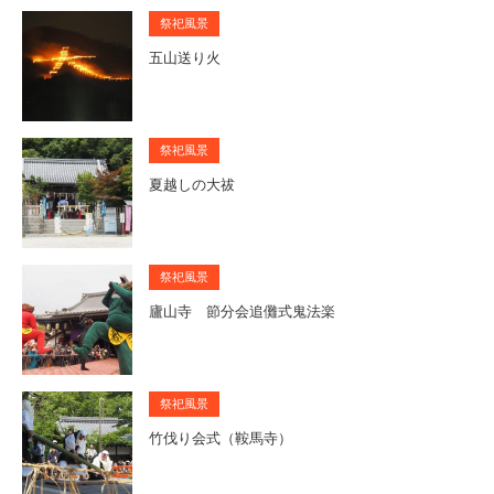
祭祀風景
五山送り火
祭祀風景
夏越しの大祓
祭祀風景
廬山寺 節分会追儺式鬼法楽
祭祀風景
竹伐り会式（鞍馬寺）