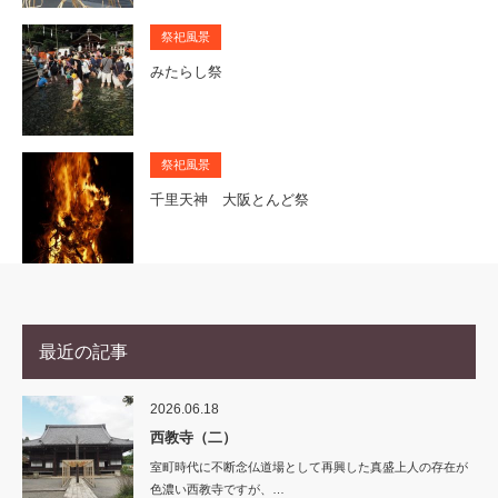
祭祀風景
みたらし祭
祭祀風景
千里天神 大阪とんど祭
最近の記事
2026.06.18
西教寺（二）
室町時代に不断念仏道場として再興した真盛上人の存在が
色濃い西教寺ですが、…