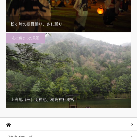
松ヶ崎の題目踊り、さし踊り
心に留まった風景
上高地（三）明神池、穂高神社奥宮