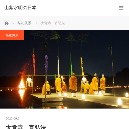
山紫水明の日本
ホーム
祭祀風景
大覚寺 宵弘法
祭祀風景
2025.09.2
大覚寺 宵弘法