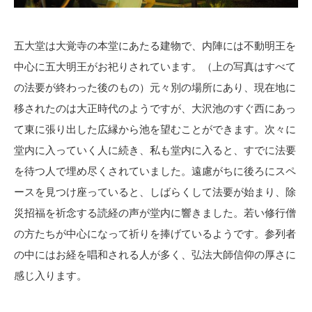
五大堂は大覚寺の本堂にあたる建物で、内陣には不動明王を
中心に五大明王がお祀りされています。（上の写真はすべて
の法要が終わった後のもの）元々別の場所にあり、現在地に
移されたのは大正時代のようですが、大沢池のすぐ西にあっ
て東に張り出した広縁から池を望むことができます。次々に
堂内に入っていく人に続き、私も堂内に入ると、すでに法要
を待つ人で埋め尽くされていました。遠慮がちに後ろにスペ
ースを見つけ座っていると、しばらくして法要が始まり、除
災招福を祈念する読経の声が堂内に響きました。若い修行僧
の方たちが中心になって祈りを捧げているようです。参列者
の中にはお経を唱和される人が多く、弘法大師信仰の厚さに
感じ入ります。