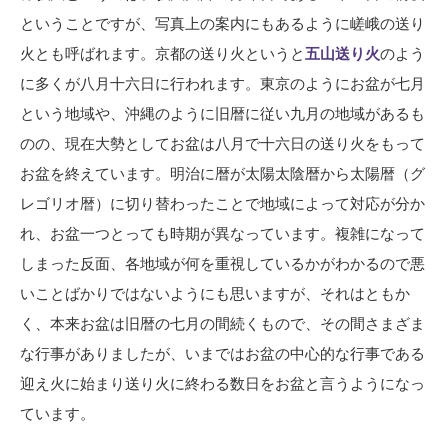
ということですが、写真上の案内にもあるように嵯峨の送り
火とも呼ばれます。京都の送り火というと
五山送り火
のよう
に多くが八月十六日に行われます。東京のようにお盆が七月
という地域や、沖縄のように旧暦に従い九月の地域があるも
のの、現在大勢としてお盆は八月で十六日の送り火をもって
お盆を終えています。明治に暦が太陽太陰暦から太陽暦（グ
レゴリオ暦）に切り替わったことで地域によって対応が分か
れ、お盆一つとっても時期が異なっています。複雑になって
しまった反面、各地域が何を重視しているかがわかるので悪
いことばかりではないようにも思いますが、それはともか
く、本来お盆は旧暦の七月の間続くもので、その間さまざま
な行事がありましたが、いまではお盆の中心的な行事である
迎え火に始まり送り火に終わる数日をお盆と言うようになっ
ています。